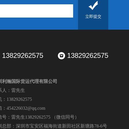
13829262575
13829262575
圳利瀚国际货运代理有限公司
系人：雷先生
：13829262575
：454226032@qq.com
号：雷先生13829262575 （微信同号）
圳总部：深圳市宝安区福海街道新田社区新塘路78-6号