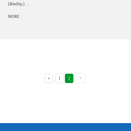
[&hellip;] ...
MORE
»
«
1
2