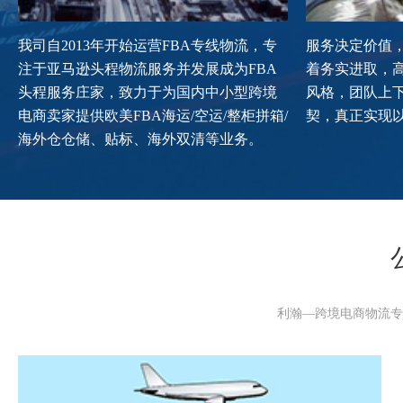
我司自2013年开始运营FBA专线物流，专
服务决定价值
注于亚马逊头程物流服务并发展成为FBA
着务实进取，
头程服务庄家，致力于为国内中小型跨境
风格，团队上
电商卖家提供欧美FBA海运/空运/整柜拼箱/
契，真正实现
海外仓仓储、贴标、海外双清等业务。
利瀚—跨境电商物流专